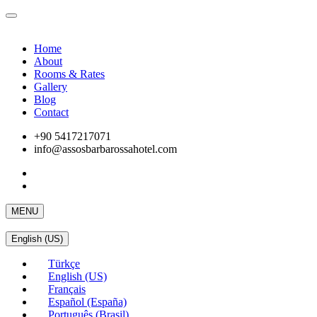
Home
About
Rooms & Rates
Gallery
Blog
Contact
+90 5417217071
info@assosbarbarossahotel.com
MENU
English (US)
Türkçe
English (US)
Français
Español (España)
Português (Brasil)