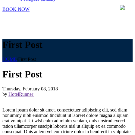
BOOK NOW
First Post
HOME
/
First Post
First Post
Thursday, February 08, 2018
by
HotelRunner
Lorem ipsum dolor sit amet, consectetuer adipiscing elit, sed diam
nonummy nibh euismod tincidunt ut laoreet dolore magna aliquam
erat volutpat. Ut wisi enim ad minim veniam, quis nostrud exerci
tation ullamcorper suscipit lobortis nisl ut aliquip ex ea commodo
consequat. Duis autem vel eum iriure dolor in hendrerit in vulputate