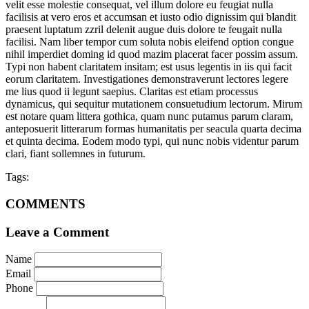
velit esse molestie consequat, vel illum dolore eu feugiat nulla
facilisis at vero eros et accumsan et iusto odio dignissim qui blandit
praesent luptatum zzril delenit augue duis dolore te feugait nulla
facilisi. Nam liber tempor cum soluta nobis eleifend option congue
nihil imperdiet doming id quod mazim placerat facer possim assum.
Typi non habent claritatem insitam; est usus legentis in iis qui facit
eorum claritatem. Investigationes demonstraverunt lectores legere
me lius quod ii legunt saepius. Claritas est etiam processus
dynamicus, qui sequitur mutationem consuetudium lectorum. Mirum
est notare quam littera gothica, quam nunc putamus parum claram,
anteposuerit litterarum formas humanitatis per seacula quarta decima
et quinta decima. Eodem modo typi, qui nunc nobis videntur parum
clari, fiant sollemnes in futurum.
Tags:
COMMENTS
Leave a Comment
Name
Email
Phone