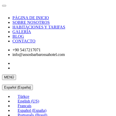
PÁGINA DE INICIO
SOBRE NOSOTROS
HABITACIONES Y TARIFAS
GALERÍA
BLOG
CONTACTO
+90 5417217071
info@assosbarbarossahotel.com
MENÚ
Español (España)
Türkçe
English (US)
Français
Español (España)
Português (Brasil)