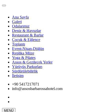
Ana Sayfa
Galeri
Odalarımız
Deniz & Havuzlar
Restaurant & Barlar
Çocuk & Eğlence
Toplantı
Event-Nişan-Düğün
Replika Müze
Yoga & Pilates
Assos & Gezilecek Yerler
Yürüyüş Parkurları
Sürdürülebilirlik
İletişim
+90 5417217071
info@assosbarbarossahotel.com
MENÜ