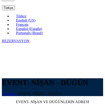
Türkçe
Türkçe
English (US)
Français
Español (España)
Português (Brasil)
REZERVASYON
EVENT- NİŞAN - DÜĞÜN
Ana Sayfa
/
EVENT- NİŞAN - DÜĞÜN
EVENT- NİŞAN VE DÜĞÜNLERİN ADRESİ