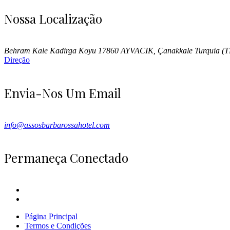
Nossa Localização
Behram Kale Kadirga Koyu 17860 AYVACIK, Çanakkale Turquia (T
Direção
Envia-Nos Um Email
info@assosbarbarossahotel.com
Permaneça Conectado
Página Principal
Termos e Condições