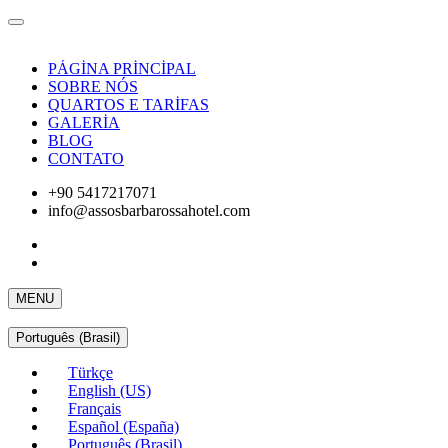
PÁGİNA PRİNCİPAL
SOBRE NÓS
QUARTOS E TARİFAS
GALERİA
BLOG
CONTATO
+90 5417217071
info@assosbarbarossahotel.com
MENU
Português (Brasil)
Türkçe
English (US)
Français
Español (España)
Português (Brasil)